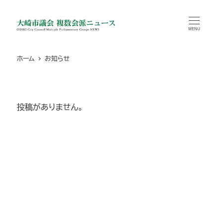
メ
イ
MENU
ン
コ
ホーム
お知らせ
ン
テ
ン
ツ
投稿がありません。
へ
移
動